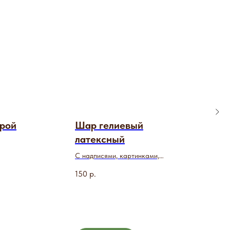
фрой
Шар гелиевый
латексный
С надписями, картинками,
пожеланиями
150
р.