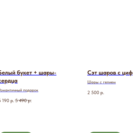
Белый букет + шары-
Сэт шаров с ци
сердца
Шары с гелием
Романтичный подарок
2 500
р.
5 190
р.
5 490
р.