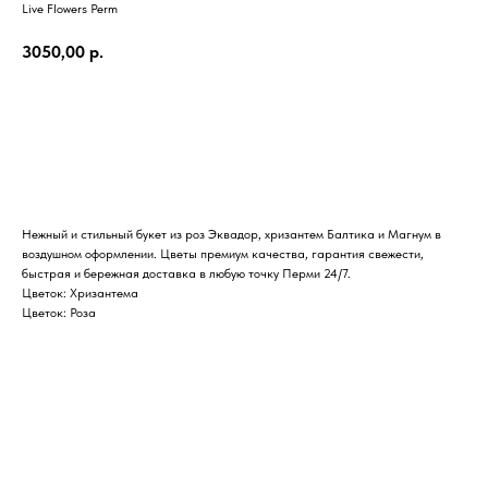
Live Flowers Perm
3050,00
р.
Заказать
Нежный и стильный букет из роз Эквадор, хризантем Балтика и Магнум в
воздушном оформлении. Цветы премиум качества, гарантия свежести,
быстрая и бережная доставка в любую точку Перми 24/7.
Цветок: Хризантема
Цветок: Роза