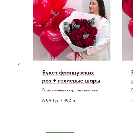
их
Букет французских
ары
роз + гелиевые шары
дарок
Романтичный сюрприз для нее
6 990
р.
7 490
р.