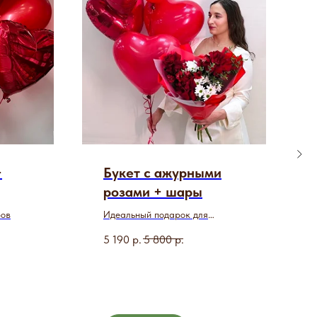
+
Букет с ажурными
розами + шары
ров
Идеальный подарок для
любимой
5 190
р.
5 800
р.