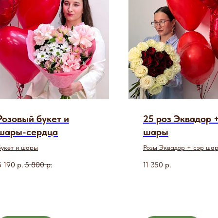
Розовый букет и
25 роз Эквадор 
шары-сердца
шары
Букет и шары
Розы Эквадор + сэр ша
5 190
р.
5 800
р.
11 350
р.