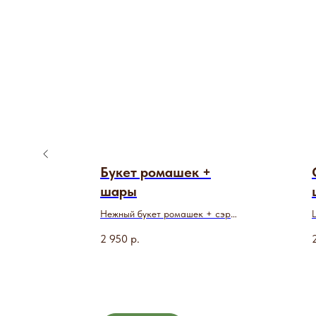
их
Букет ромашек +
ары
шары
дарок
Нежный букет ромашек + сэр
шаров-сердец
2 950
р.