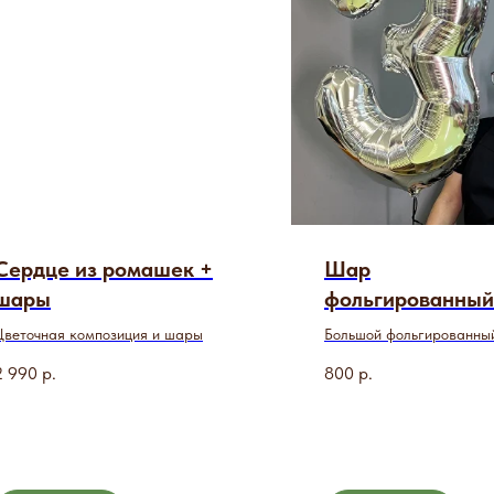
Сердце из ромашек +
Шар
шары
фольгированный
цифра (86 см)
Цветочная композиция и шары
Большой фольгированны
разных расцветках
2 990
р.
800
р.