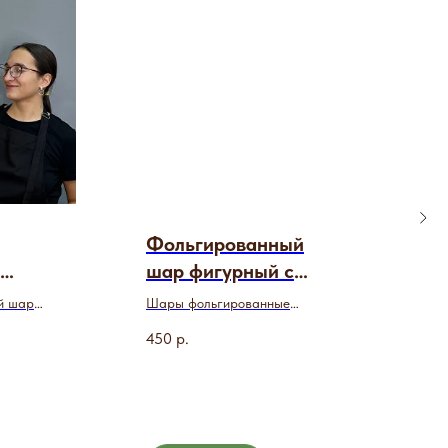
Фольгированный
шар фигурный с
гелием
й шар в
Шары фольгированные
стандартные в разных формах
450
р.
и расцветках